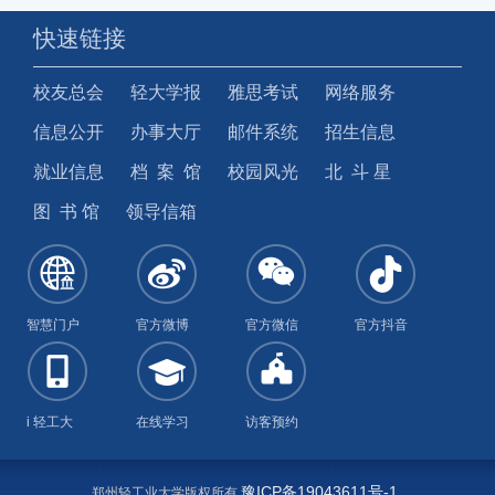
快速链接
校友总会
轻大学报
雅思考试
网络服务
信息公开
办事大厅
邮件系统
招生信息
就业信息
档 案 馆
校园风光
北 斗 星
图 书 馆
领导信箱
智慧门户
官方微博
官方微信
官方抖音
i 轻工大
在线学习
访客预约
豫ICP备19043611号-1
郑州轻工业大学版权所有