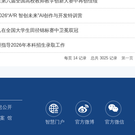
在第六届全国高校教师教学创新大赛中再创佳绩
26“A²R 智创未来”AI创作与开发特训营
队在全国大学生田径锦标赛中卫冕双冠
指导2026年本科招生录取工作
每页
14
记录
总共
3025
记录
第一页
息公开
 案 馆
智慧门户
官方微博
官方微信