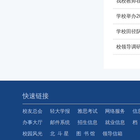
我校教师
学校举办20
学校田径
校领导调研
快速链接
校友总会
轻大学报
雅思考试
网络服务
信
办事大厅
邮件系统
招生信息
就业信息
档
校园风光
北 斗 星
图 书 馆
领导信箱