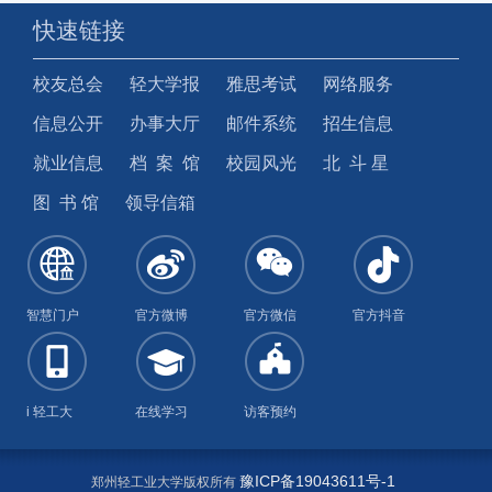
快速链接
校友总会
轻大学报
雅思考试
网络服务
信息公开
办事大厅
邮件系统
招生信息
就业信息
档 案 馆
校园风光
北 斗 星
图 书 馆
领导信箱
智慧门户
官方微博
官方微信
官方抖音
i 轻工大
在线学习
访客预约
豫ICP备19043611号-1
郑州轻工业大学版权所有