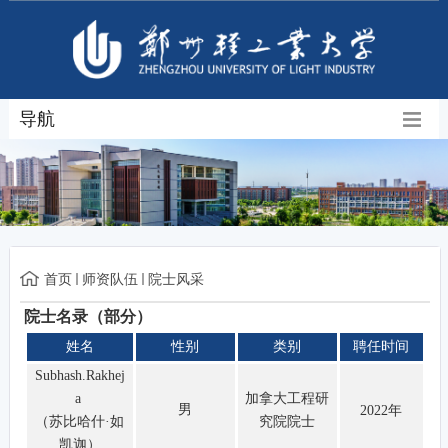
导航
首页
师资队伍
院士风采
院士名录（部分）
姓名
性别
类别
聘任时间
Subhash.Rakhej
a
加拿大工程研
男
2022年
（苏比哈什·如
究院院士
凯迦）